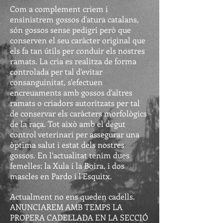
Com a complement criem i
ensinistrem gossos d'atura catalans,
són gossos sense pedigrí però que
conserven el seu caràcter original que
els fa tan útils per conduir els nostres
ramats. La cria es realitza de forma
controlada per tal d'evitar
consanguinitat, s'efectuen
encreuaments amb gossos d'altres
ramats o criadors autoritzats per tal
de conservar els caràcters morfològics
de la raça. Tot això amb el degut
control veterinari per assegurar una
òptima salut i estat dels nostres
gossos. En l’actualitat tenim dues
femelles: la Xula i la Boira, i dos
mascles en Pardo i l’Esquitx.
Actualment no ens queden cadells.
ANUNCIAREM AMB TEMPS LA
PROPERA CADELLADA EN LA SECCIÓ